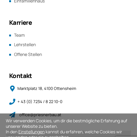
Karriere
Team
Lehrstellen
Offene Stellen
Kontakt
Marktplatz 18, 4100 Ottensheim
+ 43 (0) 7234 / 8 22 10-0
office@priesnerbau.at
Wir verwenden Cookies, um dir die bestmögliche Erfahrung auf
unserer Website zu bieten.
In den
Einstellungen
kannst du erfahren, welche Cookies wir
© 2026 by
Digitalagentur gruppe *himmelreich